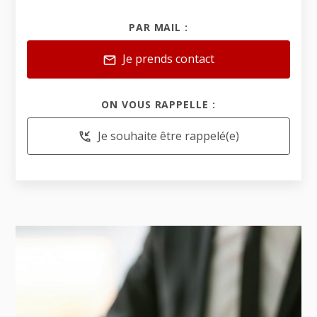
PAR MAIL :
Je prends contact
mail
ON VOUS RAPPELLE :
Je souhaite être rappelé(e)
phone_callback