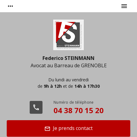
Panneau de gestion des cookies
more_horiz
menu
Federico STEINMANN
Avocat au Barreau de
GRENOBLE
Du lundi au vendredi
de
9h à 12h
et de
14h à 17h30
phone
04 38 70 15 20
Je prends contact
mail