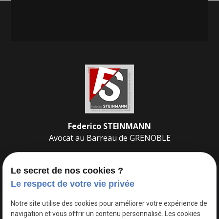
Federico STEINMANN
Avocat au Barreau de
GRENOBLE
Le secret de nos cookies ?
Le respect de votre vie privée
22 Av. Doyen Louis Weil
Notre site utilise des cookies pour améliorer votre expérience de
place
navigation et vous offrir un contenu personnalisé. Les cookies
38000
GRENOBLE