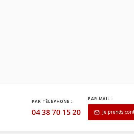
PAR MAIL :
PAR TÉLÉPHONE :
04 38 70 15 20
Je prends con
mail