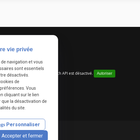
re vie privée
e de navigation et vous
ssaires sont essentiels
Google Maps Search API est désactivé.
Autoriser
tre désactivés.
cookies de
 préférences. Vous
cliquant sur le lien
r que la désactivation de
lités du site.
Personnaliser
Accepter et fermer