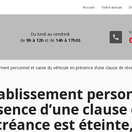
Accueil
Votre avocat
D
Du lundi au vendredi
phone
de
9h à 12h
et de
14h à 17h30
ment personnel et saisie du véhicule en présence d’une clause de réserv
tablissement person
sence d’une clause 
créance est éteinte,