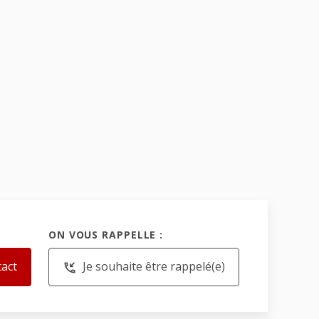
ON VOUS RAPPELLE :
tact
Je souhaite être rappelé(e)
phone_callback