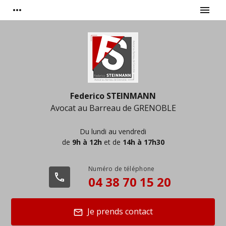
Panneau de gestion des cookies
more_horiz
menu
Federico STEINMANN
Avocat au Barreau de
GRENOBLE
Du lundi au vendredi
de
9h à 12h
et de
14h à 17h30
phone
04 38 70 15 20
Je prends contact
mail