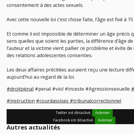
consentement à des actes sexuels.
Avec cette nouvelle loi c’est chose faite, l’âge est fixé à 15
Et comme il est impossible de déterminer un âge précis q
sens quelles que soient les parties, la différence d’âge de
l’auteur et la victime vient pallier ce problème et évite de
des relations adolescentes consenties.
Les deux affaires précitées auraient reçu une lecture dif
aujourd’hui au regard de la loi.
#droitpénal
#penal #viol #inceste #Agressionsexuelle
#
#instruction
#courdassises
#tribunalcorrectionnel
Twitter est désactivé.
Autoriser
Facebook est désactivé.
Autoriser
Autres actualités