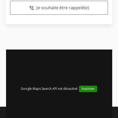
Je souhaite être rappelé(e)
phone_callback
Google Maps Search API est désactivé.
Autoriser