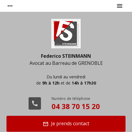
Panneau de gestion des cookies
more_horiz
menu
Federico STEINMANN
Avocat au Barreau de
GRENOBLE
Du lundi au vendredi
de
9h à 12h
et de
14h à 17h30
phone
04 38 70 15 20
Je prends contact
mail