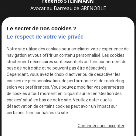
Federico STEINMANN
Avocat au Barreau de
GRENOBLE
Le secret de nos cookies ?
Le respect de votre vie privée
22 Av. Doyen Louis Weil
Notre site utilise des cookies pour améliorer votre expérience de
place
navigation et vous offrir un contenu personnalisé. Les cookies
38000
GRENOBLE
strictement nécessaires sont essentiels au fonctionnement de
base de notre site et ne peuvent pas être désactivés.
04 38 70 15 20
Cependant, vous avez le choix d'activer ou de désactiver les
phone
cookies de personnalisation, de performance et de marketing
selon vos préférences. Vous pouvez modifier vos paramètres
de cookies à tout moment en cliquant sur le lien 'Gestion des
cookies' situé en bas de notre site. Veuillez noter que la
désactivation de certains cookies peut avoir un impact sur
certaines fonctionnalités du site.
SIRET : 48129075700055
Continuer sans accepter
Plan du site